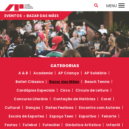
MENU
EVENTOS
BAZAR DAS MÃES
CATEGORIAS
A & B
Academia
AP Criança
AP Solidário
Ballet Clássico
Bazar das Mães
Beach Tennis
Cardápios Especiais
Circo
Círculo de Leitura
Concurso Literário
Contação de Histórias
Coral
Cultural
Danças
Datas Festivas
Encontro com Autores
Escola de Esportes
Espaço Teen
Esportivo
Feirarte
Festas
Futebol
Futevôlei
Ginástica Artística
Infantil