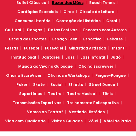
Ballet Clássico
Bazar das Mães
Beach Tennis
Cardápios Especiais
Circo
Círculo de Leitura
Concurso Literário
Contação de Histórias
Coral
Cultural
Danças
Datas Festivas
Encontro com Autores
Escola de Esportes
Espaço Teen
Esportivo
Feirarte
Festas
Futebol
Futevôlei
Ginástica Artística
Infantil
Institucional
Jantares
Jazz
Jazz Infantil
Judô
Música ao Vivo no Quiosque
Oficina Escreviver
Oficina EscreViver
Oficinas e Workshops
Pingue-Pongue
Poker
Skate
Social
Stiletto
Street Dance
Superférias
Teatro
Teatro Musical
Tênis
Transmissões Esportivas
Treinamento Poliesportivo
Vamos ao Teatro?
Vestindo Histórias
Vida com Qualidade
Visitas Guiadas
Vôlei
Vôlei de Praia