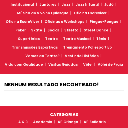
Institucional
Jantares
Jazz
Jazz Infantil
Judô
Música ao Vivo no Quiosque
Oficina Escreviver
Oficina EscreViver
Oficinas e Workshops
Pingue-Pongue
Poker
Skate
Social
Stiletto
Street Dance
Superférias
Teatro
Teatro Musical
Tênis
Transmissões Esportivas
Treinamento Poliesportivo
Vamos ao Teatro?
Vestindo Histórias
Vida com Qualidade
Visitas Guiadas
Vôlei
Vôlei de Praia
NENHUM RESULTADO ENCONTRADO!
CATEGORIAS
A & B
Academia
AP Criança
AP Solidário