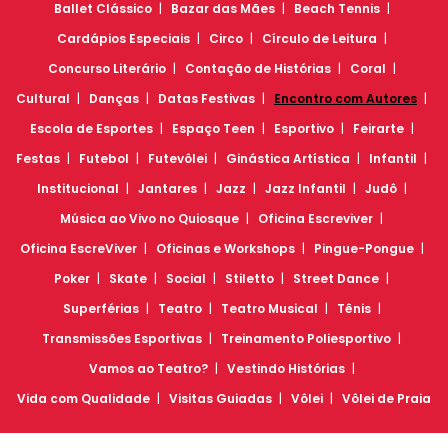
Ballet Clássico
Bazar das Mães
Beach Tennis
Cardápios Especiais
Circo
Círculo de Leitura
Concurso Literário
Contação de Histórias
Coral
Cultural
Danças
Datas Festivas
Encontro com Autores
Escola de Esportes
Espaço Teen
Esportivo
Feirarte
Festas
Futebol
Futevôlei
Ginástica Artística
Infantil
Institucional
Jantares
Jazz
Jazz Infantil
Judô
Música ao Vivo no Quiosque
Oficina Escreviver
Oficina EscreViver
Oficinas e Workshops
Pingue-Pongue
Poker
Skate
Social
Stiletto
Street Dance
Superférias
Teatro
Teatro Musical
Tênis
Transmissões Esportivas
Treinamento Poliesportivo
Vamos ao Teatro?
Vestindo Histórias
Vida com Qualidade
Visitas Guiadas
Vôlei
Vôlei de Praia