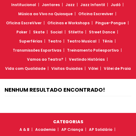
Institucional
Jantares
Jazz
Jazz Infantil
Judô
Música ao Vivo no Quiosque
Oficina Escreviver
Oficina EscreViver
Oficinas e Workshops
Pingue-Pongue
Poker
Skate
Social
Stiletto
Street Dance
Superférias
Teatro
Teatro Musical
Tênis
Transmissões Esportivas
Treinamento Poliesportivo
Vamos ao Teatro?
Vestindo Histórias
Vida com Qualidade
Visitas Guiadas
Vôlei
Vôlei de Praia
NENHUM RESULTADO ENCONTRADO!
CATEGORIAS
A & B
Academia
AP Criança
AP Solidário