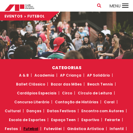
MENU
EVENTOS
FUTEBOL
CATEGORIAS
A & B
Academia
AP Criança
AP Solidário
Ballet Clássico
Bazar das Mães
Beach Tennis
Cardápios Especiais
Circo
Círculo de Leitura
Concurso Literário
Contação de Histórias
Coral
Cultural
Danças
Datas Festivas
Encontro com Autores
Escola de Esportes
Espaço Teen
Esportivo
Feirarte
Festas
Futebol
Futevôlei
Ginástica Artística
Infantil