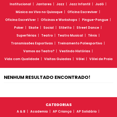
Institucional
Jantares
Jazz
Jazz Infantil
Judô
Música ao Vivo no Quiosque
Oficina Escreviver
Oficina EscreViver
Oficinas e Workshops
Pingue-Pongue
Poker
Skate
Social
Stiletto
Street Dance
Superférias
Teatro
Teatro Musical
Tênis
Transmissões Esportivas
Treinamento Poliesportivo
Vamos ao Teatro?
Vestindo Histórias
Vida com Qualidade
Visitas Guiadas
Vôlei
Vôlei de Praia
NENHUM RESULTADO ENCONTRADO!
CATEGORIAS
A & B
Academia
AP Criança
AP Solidário