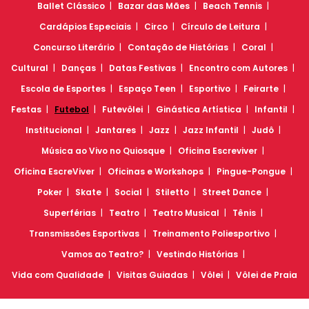
Ballet Clássico
Bazar das Mães
Beach Tennis
Cardápios Especiais
Circo
Círculo de Leitura
Concurso Literário
Contação de Histórias
Coral
Cultural
Danças
Datas Festivas
Encontro com Autores
Escola de Esportes
Espaço Teen
Esportivo
Feirarte
Festas
Futebol
Futevôlei
Ginástica Artística
Infantil
Institucional
Jantares
Jazz
Jazz Infantil
Judô
Música ao Vivo no Quiosque
Oficina Escreviver
Oficina EscreViver
Oficinas e Workshops
Pingue-Pongue
Poker
Skate
Social
Stiletto
Street Dance
Superférias
Teatro
Teatro Musical
Tênis
Transmissões Esportivas
Treinamento Poliesportivo
Vamos ao Teatro?
Vestindo Histórias
Vida com Qualidade
Visitas Guiadas
Vôlei
Vôlei de Praia