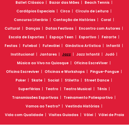
Ballet Clássico
Bazar das Mães
Beach Tennis
Cardápios Especiais
Circo
Círculo de Leitura
Concurso Literário
Contação de Histórias
Coral
Cultural
Danças
Datas Festivas
Encontro com Autores
Escola de Esportes
Espaço Teen
Esportivo
Feirarte
Festas
Futebol
Futevôlei
Ginástica Artística
Infantil
Institucional
Jantares
Jazz
Jazz Infantil
Judô
Música ao Vivo no Quiosque
Oficina EscreViver
Oficina Escreviver
Oficinas e Workshops
Pingue-Pongue
Poker
Skate
Social
Stiletto
Street Dance
Superférias
Teatro
Teatro Musical
Tênis
Transmissões Esportivas
Treinamento Poliesportivo
Vamos ao Teatro?
Vestindo Histórias
Vida com Qualidade
Visitas Guiadas
Vôlei
Vôlei de Praia