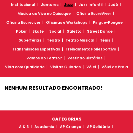
Institucional
Jantares
Jazz
Jazz Infantil
Judô
Música ao Vivo no Quiosque
Oficina EscreViver
Oficina Escreviver
Oficinas e Workshops
Pingue-Pongue
Poker
Skate
Social
Stiletto
Street Dance
Superférias
Teatro
Teatro Musical
Tênis
Transmissões Esportivas
Treinamento Poliesportivo
Vamos ao Teatro?
Vestindo Histórias
Vida com Qualidade
Visitas Guiadas
Vôlei
Vôlei de Praia
NENHUM RESULTADO ENCONTRADO!
CATEGORIAS
A & B
Academia
AP Criança
AP Solidário