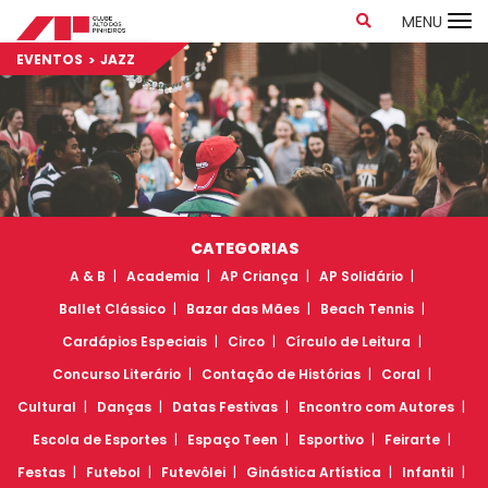
MENU
EVENTOS
JAZZ
CATEGORIAS
A & B
Academia
AP Criança
AP Solidário
Ballet Clássico
Bazar das Mães
Beach Tennis
Cardápios Especiais
Circo
Círculo de Leitura
Concurso Literário
Contação de Histórias
Coral
Cultural
Danças
Datas Festivas
Encontro com Autores
Escola de Esportes
Espaço Teen
Esportivo
Feirarte
Festas
Futebol
Futevôlei
Ginástica Artística
Infantil